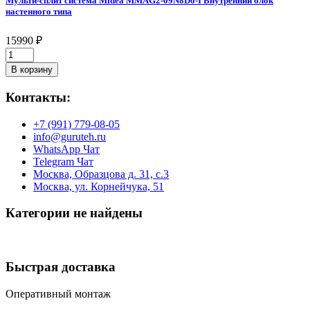
Мульти-сплит система Midea MMAG2-09N8D0-I Внутренний блок
RCI-
настенного типа
TMN07HN
Внутренний
15990
₽
блок
Мульти-
настенного
сплит
типа
В корзину
система
quantity
Midea
Контакты:
MMAG2-
09N8D0-
+7 (991) 779-08-05
I
info@guruteh.ru
Внутренний
WhatsApp Чат
блок
Telegram Чат
настенного
Москва, Образцова д. 31, с.3
типа
Москва, ул. Корнейчука, 51
quantity
Категории не найдены
Быстрая доставка
Оперативный монтаж