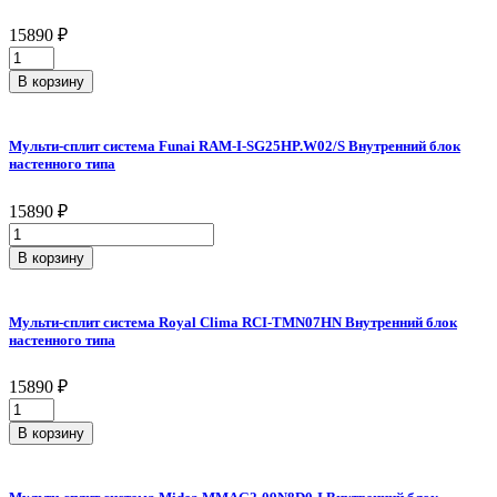
Внутренний
15890
₽
блок
Мульти-
настенного
сплит
типа
В корзину
система
quantity
Royal
Clima
Мульти-сплит система Funai RAM-I-SG25HP.W02/S Внутренний блок
RCI-
настенного типа
TMN07HN
Внутренний
15890
₽
блок
Мульти-
настенного
сплит
типа
В корзину
система
quantity
Funai
RAM-
Мульти-сплит система Royal Clima RCI-TMN07HN Внутренний блок
I-
настенного типа
SG25HP.W02/S
Внутренний
15890
₽
блок
Мульти-
настенного
сплит
типа
В корзину
система
quantity
Royal
Clima