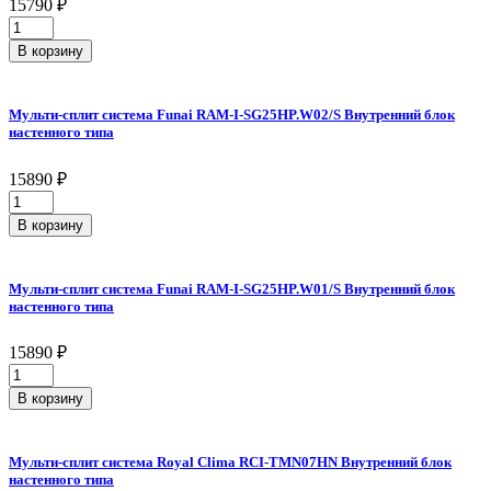
15790
₽
настенного
Мульти-
типа
сплит
quantity
В корзину
система
Royal
Clima
Мульти-сплит система Funai RAM-I-SG25HP.W02/S Внутренний блок
RCI-
настенного типа
GLF09HN
Внутренний
15890
₽
блок
Мульти-
настенного
сплит
типа
В корзину
система
quantity
Funai
RAM-
Мульти-сплит система Funai RAM-I-SG25HP.W01/S Внутренний блок
I-
настенного типа
SG25HP.W02/S
Внутренний
15890
₽
блок
Мульти-
настенного
сплит
типа
В корзину
система
quantity
Funai
RAM-
Мульти-сплит система Royal Clima RCI-TMN07HN Внутренний блок
I-
настенного типа
SG25HP.W01/S